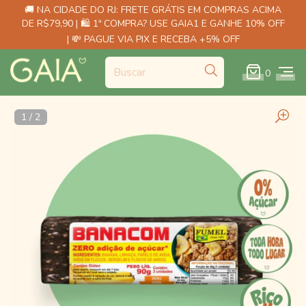
🚚 NA CIDADE DO RJ: FRETE GRÁTIS EM COMPRAS ACIMA
DE R$79,90 | 🛍️ 1ª COMPRA? USE GAIA1 E GANHE 10% OFF
| 💸 PAGUE VIA PIX E RECEBA +5% OFF
0
1
/
2